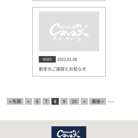
2022.01.08
NEWS
新年のご挨拶とお知らせ
...
...
« 先頭
«
6
7
8
9
10
»
最後 »