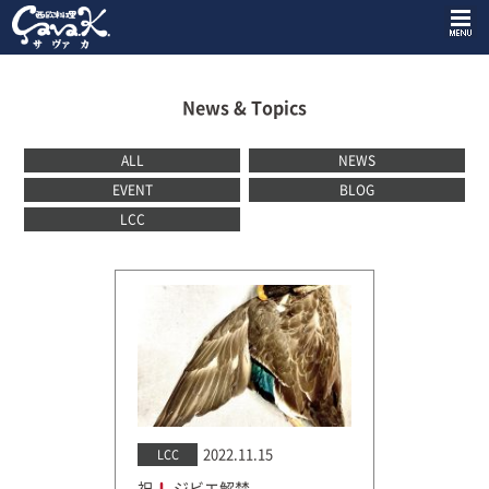
News & Topics
ALL
NEWS
EVENT
BLOG
LCC
2022.11.15
LCC
祝
ジビエ解禁