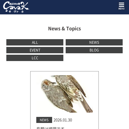
News & Topics
ALL
NEWS
EVENT
BLOG
LCC
2026.01.30
NEWS
鳥類は順調です。