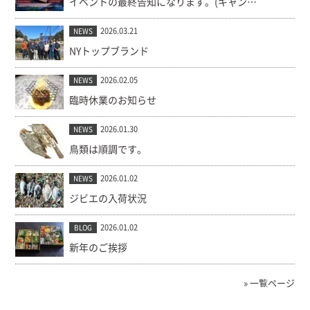
イベントの最終告知になります。(キャンセル出ました！)
2026.03.21
NEWS
NYトップブランド
2026.02.05
NEWS
臨時休業のお知らせ
2026.01.30
NEWS
鳥類は順調です。
2026.01.02
NEWS
ジビエの入荷状況
2026.01.02
BLOG
新年のご挨拶
» 一覧ページ