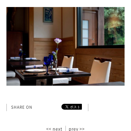
SHARE ON
<< next
prev >>