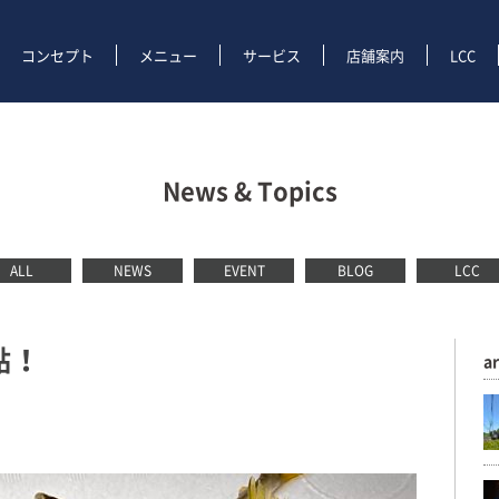
コンセプト
メニュー
サービス
店舗案内
LCC
News & Topics
ALL
NEWS
EVENT
BLOG
LCC
鮎！
a