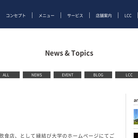
コンセプト
メニュー
サービス
店舗案内
LCC
News & Topics
ALL
NEWS
EVENT
BLOG
LCC
a
飲食店、として縁結び大学のホームページにてご