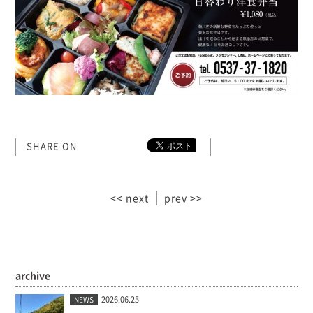
SHARE ON
<< next
prev >>
archive
2026.06.25
NEWS