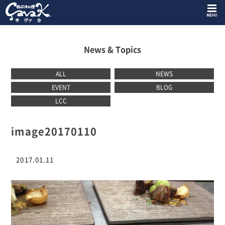
News & Topics
ALL
NEWS
EVENT
BLOG
LCC
image20170110
2017.01.11