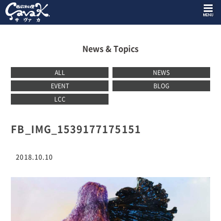
News & Topics
ALL
NEWS
EVENT
BLOG
LCC
FB_IMG_1539177175151
2018.10.10