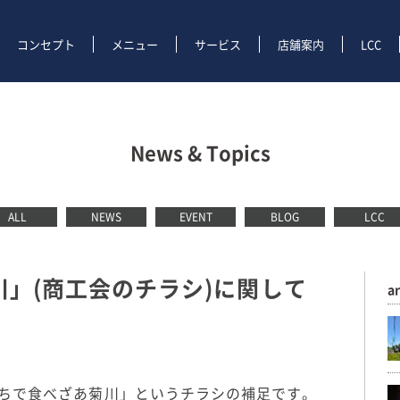
コンセプト
メニュー
サービス
店舗案内
LCC
News & Topics
ALL
NEWS
EVENT
BLOG
LCC
」(商工会のチラシ)に関して
a
ちで食べざあ菊川」というチラシの補足です。