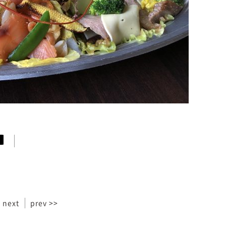
 next
prev >>