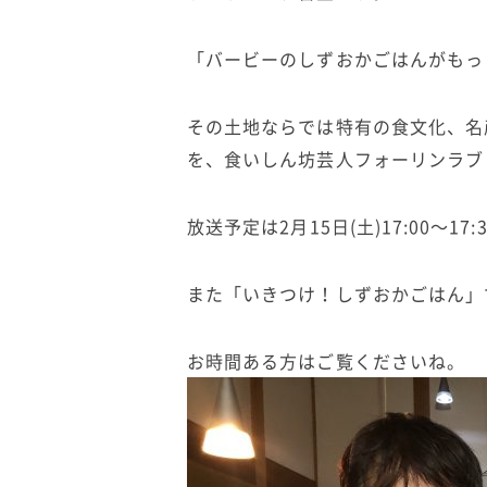
「バービーのしずおかごはんがもっ
その土地ならでは特有の食文化、名
を、食いしん坊芸人フォーリンラブ
放送予定は
2
月
15
日
(
土
)17:00
〜
17:
また「いきつけ！しずおかごはん」
お時間ある方はご覧くださいね。