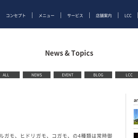
コンセプト
メニュー
サービス
店舗案内
LCC
News & Topics
ALL
NEWS
EVENT
BLOG
LCC
a
ルガモ、ヒドリガモ、コガモ、の4種類は常時御