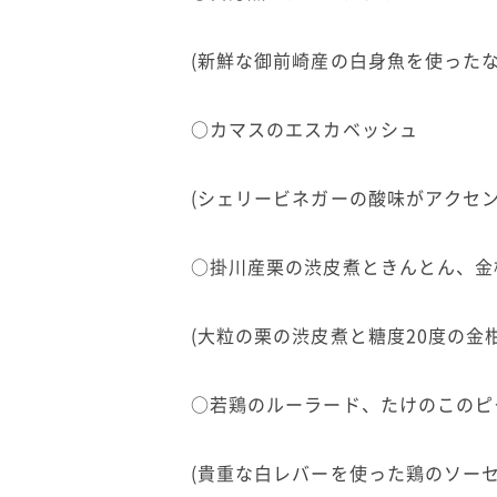
(新鮮な御前崎産の白身魚を使った
○カマスのエスカベッシュ
(シェリービネガーの酸味がアクセン
○掛川産栗の渋皮煮ときんとん、金
(大粒の栗の渋皮煮と糖度20度の金
○若鶏のルーラード、たけのこのピ
(貴重な白レバーを使った鶏のソー