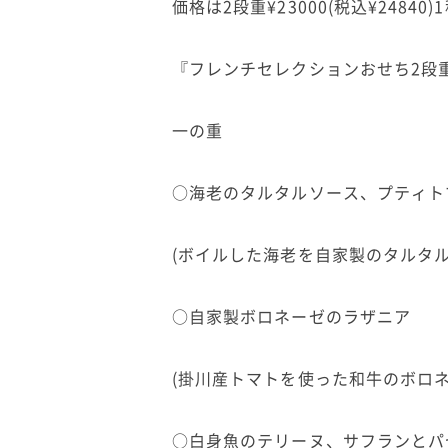
価格は2段重¥23000(税込¥248
『フレンチセレクションおせち2段
一の重
○海老のタルタルソース、プティト
(ボイルした海老を自家製のタルタ
○自家製ボロネーゼのラザニア
(掛川産トマトを使った和牛のボロネ
○白身魚のテリーヌ、サフランとパ